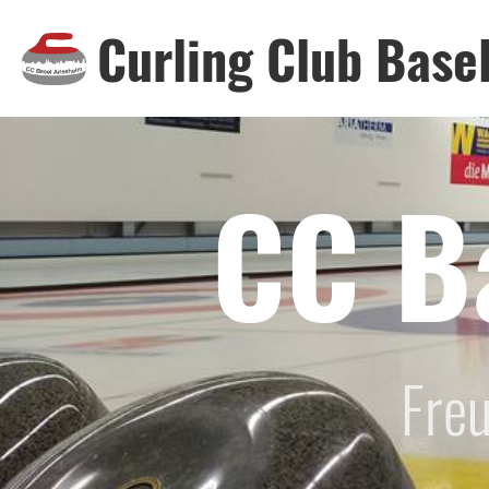
Curling Club Base
CC B
Freu