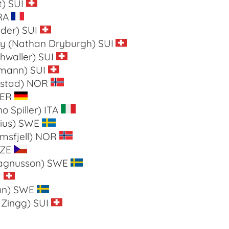
t)
SUI
RA
der) SUI
 (Nathan Dryburgh) SUI
hwaller) SUI
mann) SUI
rstad) NOR
GER
o Spiller) ITA
lius) SWE
msfjell) NOR
CZE
Magnusson) SWE
I
an) SWE
 Zingg) SUI