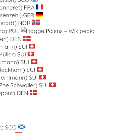
eanneret) FRA
senzehl) GER
rnstadt) NOR
ska) POL
sen) DEN
fmann)
SUI
Müller) SUI
limann) SUI
lackham) SUI
Heinimann) SUI
oe Schwaller) SUI
upont) DEN
e) SCO