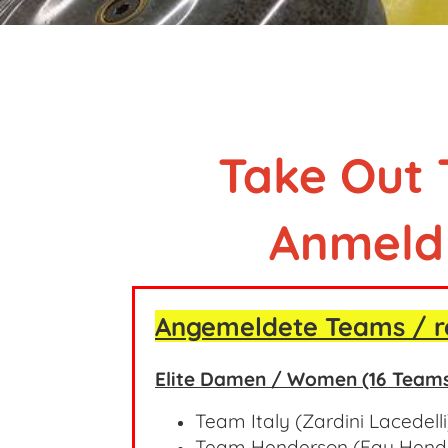
Take Out 
Anmeldu
Angemeldete Teams / r
Elite Damen / Women (16 Team
Team Italy (Zardini Lacedell
Team Henderson (Fay Hend