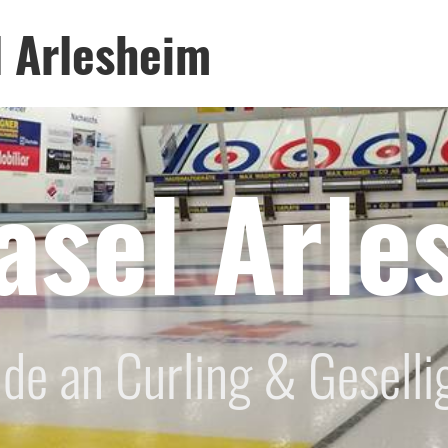
l Arlesheim
asel Arle
de an Curling & Geselli