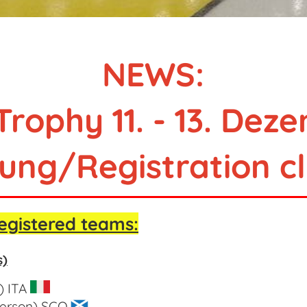
NEWS:
Trophy 11. - 13. Dez
ng/Registration cl
egistered teams:
s)
i) ITA
erson) SCO