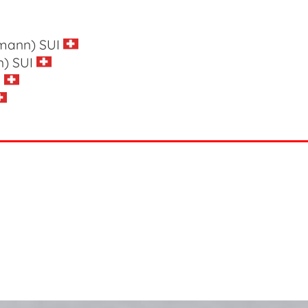
elmann)
SUI
in)
SUI
I