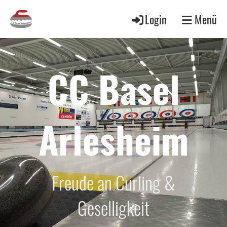
Login
Menü
CC Basel
Arlesheim
Freude an Curling &
Geselligkeit